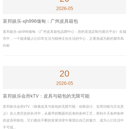
2026-05
富邦娱乐-xjh996缅甸：广州皮具箱包
富邦娱乐-xjh996缅甸:《广州皮具箱包品牌中心：您的首选定制与展示平台》在城
市中，一个能承载人们日常生活与精神文化生活的中心，正逐渐成为新的都市风
向标
20
2026-05
富邦娱乐会所kTV：皮具与箱包的无限可能
富邦娱乐会所kTV:《探索皮具与箱包的无限可能：创新设计、实用功能与文化意
义》在人类历史的长河中，从最早的陶器到后来的各种工艺，再到今天各种各样
的皮具和箱包，它们都在不断的发展演变中展现出自己的魅力，成为人们生活中
不可或...