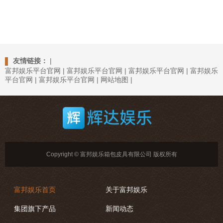
友情链接：
|
富邦娱乐平台官网
|
富邦娱乐平台官网
|
富邦娱乐平台官网
|
富邦娱乐
平台官网
|
富邦娱乐平台官网
|
网站地图
|
Copyright © 富邦娱乐箱包皮具有限公司 版权所有
富邦娱乐首页
关于富邦娱乐
集团旗下产品
新闻动态