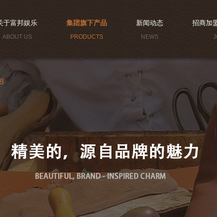
关于富邦娱乐
集团旗下产品
新闻动态
招商加
ABOUT US
PRODUCTS
NEWS
J
8