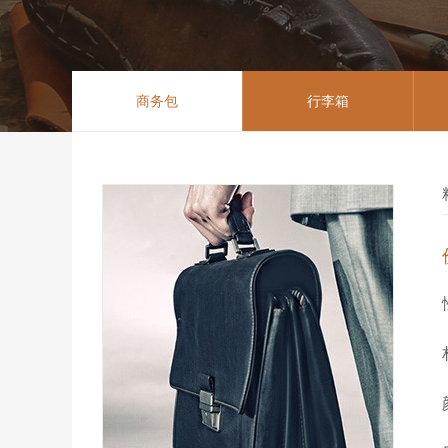
商务包
行李箱